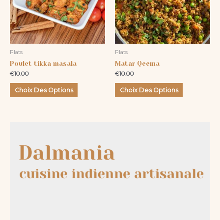
Les
Les
options
options
peuvent
peuvent
être
être
Plats
Plats
choisies
choisies
Poulet tikka masala
Matar Qeema
sur
sur
€
10.00
€
10.00
la
la
page
page
Choix Des Options
Choix Des Options
du
du
produit
produit