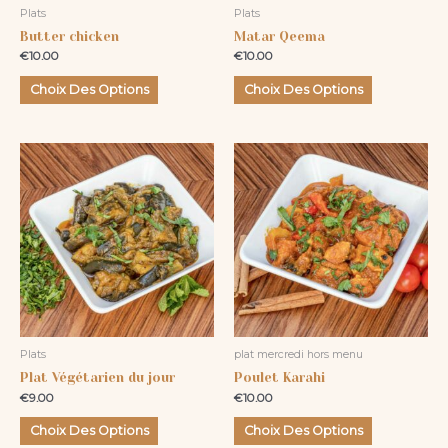
Plats
Plats
choisies
choisies
Butter chicken
Matar Qeema
sur
sur
€
10.00
€
10.00
la
la
page
page
Choix Des Options
Choix Des Options
du
du
produit
produit
Ce
Ce
produit
produit
a
a
plusieurs
plusieurs
variations.
variations.
Les
Les
options
options
peuvent
peuvent
être
être
Plats
plat mercredi hors menu
choisies
choisies
Plat Végétarien du jour
Poulet Karahi
sur
sur
€
9.00
€
10.00
la
la
page
page
Choix Des Options
Choix Des Options