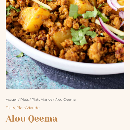
Accueil
/
Plats
/
Plats Viande
/ Alou Qeema
Plats
,
Plats Viande
Alou Qeema