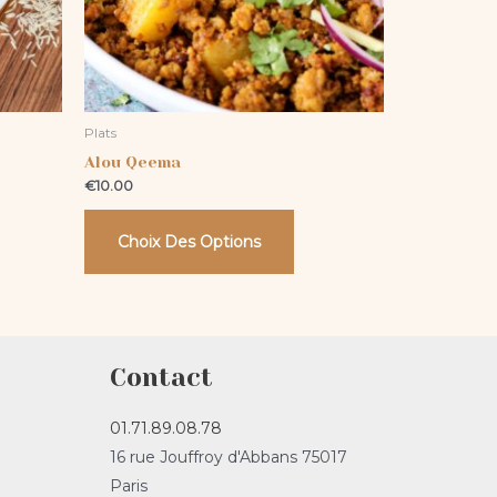
vent
peuvent
e
être
isies
choisies
sur
Plats
la
Alou Qeema
ge
page
€
10.00
du
duit
produit
Choix Des Options
Contact
01.71.89.08.78
16 rue Jouffroy d'Abbans 75017
Paris