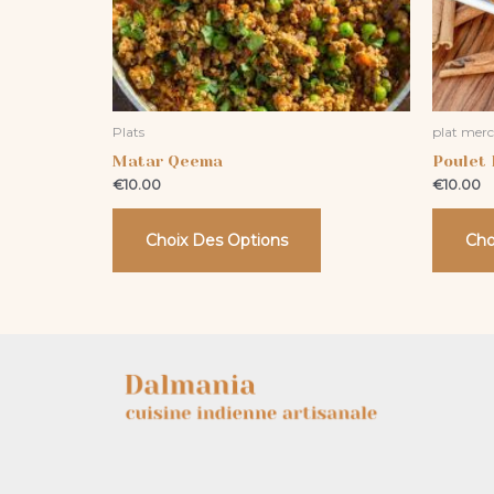
peuvent
être
choisies
sur
Plats
plat merc
la
Matar Qeema
Poulet 
page
€
10.00
€
10.00
du
produit
Choix Des Options
Cho