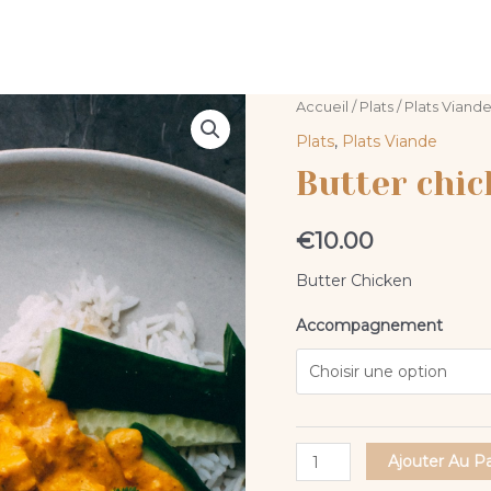
quantité
Accueil
/
Plats
/
Plats Viand
de
Plats
,
Plats Viande
Butter
Butter chic
chicken
€
10.00
Butter Chicken
Accompagnement
Ajouter Au P