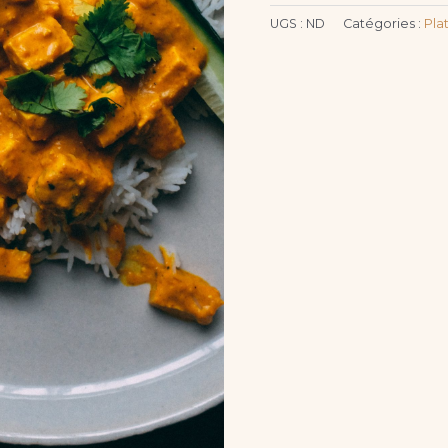
UGS :
ND
Catégories :
Pla