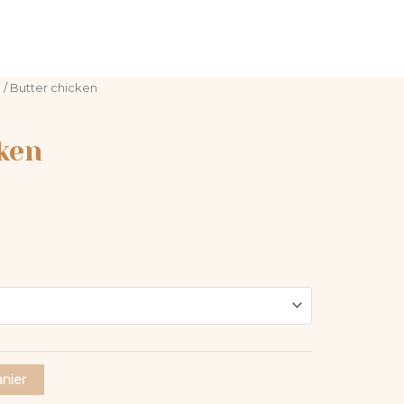
EN LIVRAISON
e
/ Butter chicken
ken
anier