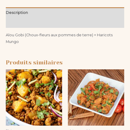
Description
Informations complémentaires
Alou Gobi (Choux-fleurs aux pommes de terre) + Haricots
Mungo
Produits similaires
Ce
Ce
produit
produit
a
a
plusieurs
plusieurs
variations.
variations.
Les
Les
options
options
peuvent
peuvent
être
être