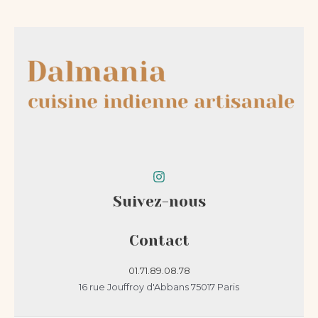
produit
produit
Suivez-nous
Contact
01.71.89.08.78
16 rue Jouffroy d'Abbans 75017 Paris