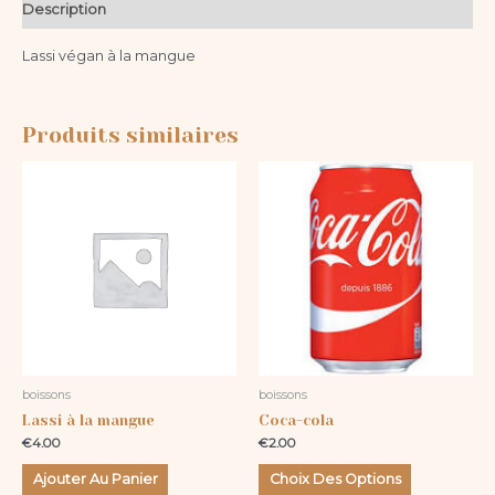
Description
Lassi végan à la mangue
Produits similaires
Ce
produit
a
plusieurs
variations.
Les
options
peuvent
être
boissons
boissons
choisies
Lassi à la mangue
Coca-cola
sur
€
4.00
€
2.00
la
page
Ajouter Au Panier
Choix Des Options