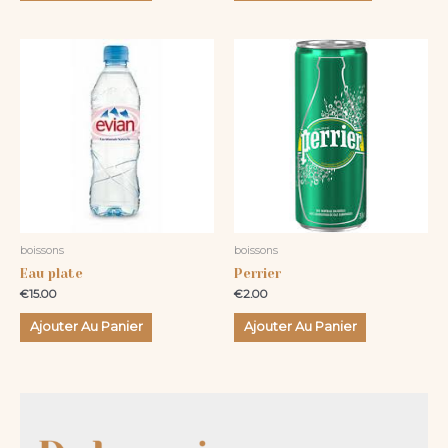
du
produit
boissons
boissons
Eau plate
Perrier
€
15.00
€
2.00
Ajouter Au Panier
Ajouter Au Panier