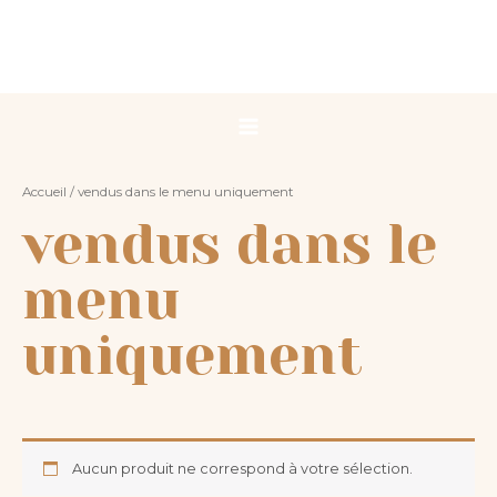
Aller
Main
au
Menu
contenu
Accueil
/ vendus dans le menu uniquement
vendus dans le
menu
uniquement
Aucun produit ne correspond à votre sélection.